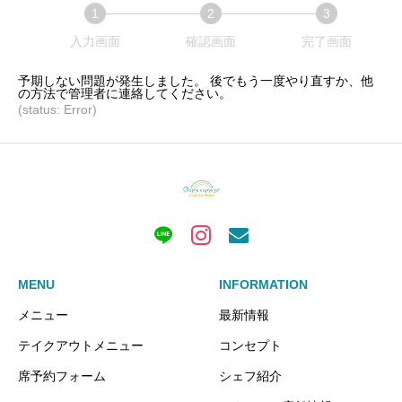
1
2
3
現
現
現
入力画面
確認画面
完了画面
在
在
在
予期しない問題が発生しました。 後でもう一度やり直すか、他
表
表
表
の方法で管理者に連絡してください。
示
示
示
(status: Error)
さ
さ
さ
れ
れ
れ
て
て
て
い
い
い
る
る
る
画
画
画
面
面
面
MENU
INFORMATION
で
で
で
す。
す。
す。
メニュー
最新情報
テイクアウトメニュー
コンセプト
席予約フォーム
シェフ紹介