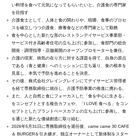
い料理を食べて元気になってもらいたいと。介護食の専門家
を目指す
介護食士として、人体と食の関わりや、咀嚼、食事のプロセ
スを確立しつつ介護食、療養食などの専門家として勤務
食を中心とした新たな形のレストランデイサービス事業部・
サービス付き高齢者住宅の立ち上げに参加し、食部門の総合
開発・調理指導・店舗展開のオープンプロモーターを兼任。
介護の現実、病気の在り方に対する課題を得て、自身の原点
である（食と健康）へのミッションに立ち返り、食の根本を
見直し、本気で予防を進めることを決意。
その後、株式会社グレイングレインにてデイサービス管理者
を経て専務取締役に就任し、介護予防事業の推進に携わる。
また、人と自然と食にフォーカスした「食を中心に生きる」
をコンセプトとする複合カフェや、「I LOVE 食べる」をコン
セプトとしたプラントベースカフェの立ち上げに参画し、食
を通じた新たな価値創造に取り組む。
2026年5月31日に専務取締役を退任後、came came 30 CAFE
＆ BURGERを引き継ぎ、独立オーナーとして新体制をスター