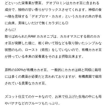
どといった栄養素が豊富。 デオブロミンはカカオ豆に含まれる
成分で、独特の甘い香りがリラックスさせてくれます。神様の食
べ物を意味する「デオブロマ・カカオ」というカカオの木の学名
に由来。美味しいだけで無くカラダにも◎
さらに!
散りばめられたRAW カカオニブは、カカオマスにする前のカカ
オ豆が発酵した後に、粗く砕いて殻などを取り除いたシンプルな
状態のもの。ロースト（焙煎）をしていないので、有機カカオ豆
が持っている本来の栄養素をそのまま摂取出来ます。
原料の100%が有機カカオ豆。 一般的にカカオは綿と同様に栽培
には多くの農薬が必要だと言われておりますが、有機農園で栽培
されている貴重なカカオ豆。
ズコット仕立てのケーキなので、お米で仕上げた生地の中にも苺
やバナナなどのフルーツもたっぷり。