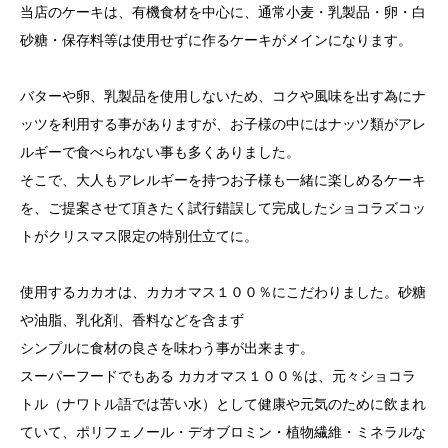
当店のケーキは、有機食材を中心に、通常小麦・乳製品・卵・白
砂糖・保存料等は使用せずに作るケーキがメインになります。
バターや卵、乳製品を使用しないため、コクや風味を出す為にナ
ッツを利用する事がありますが、お子様の中にはナッツ類がアレ
ルギーで食べられない事も多くありました。
そこで、大人もアレルギーを持つお子様も一緒に楽しめるケーキ
を、ご提案させて頂きたく試行錯誤して完成したショコラズコッ
トがクリスマス限定の特別仕立てに。
使用するカカオは、カカオマス１００％にこだわりました。砂糖
や油脂、乳化剤、香料などを含まず
シンプルに食材の良さを味わう事が出来ます。
スーパーフードでもある カカオマス１００％は、元々ショコラ
トル（ナワトル語では苦い水）として健康や元気のために飲まれ
ていて、ポリフェノール・デオブロミン・植物繊維・ミネラルな