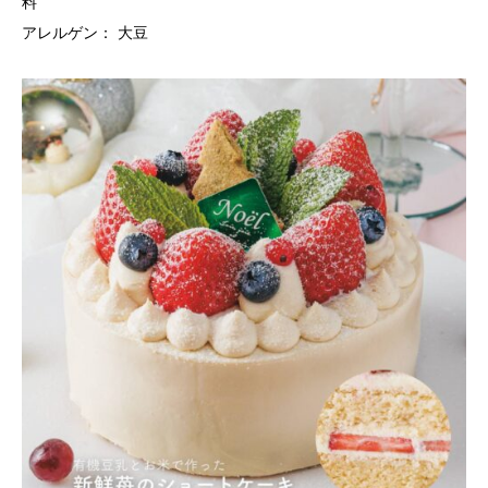
料
​アレルゲン： 大豆