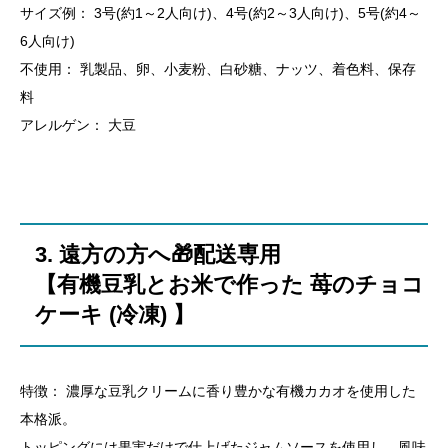
​サイズ例： 3号(約1～2人向け)、4号(約2～3人向け)、5号(約4～
6人向け)
​不使用： 乳製品、卵、小麦粉、白砂糖、ナッツ、着色料、保存
料
​アレルゲン： 大豆
​3. 遠方の方へ🎁配送専用
​【有機豆乳とお米で作った 苺のチョコ
ケーキ (冷凍) 】
​特徴： 濃厚な豆乳クリームに香り豊かな有機カカオを使用した
本格派。
トッピングには果実だけで仕上げたジャムソースを使用し、風味