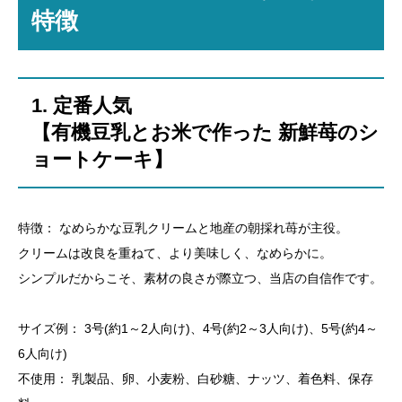
特徴
​1. 定番人気
​【有機豆乳とお米で作った 新鮮苺のシ
ョートケーキ】
​特徴： なめらかな豆乳クリームと地産の朝採れ苺が主役。
クリームは改良を重ねて、より美味しく、なめらかに。
シンプルだからこそ、素材の良さが際立つ、当店の自信作です。
​サイズ例： 3号(約1～2人向け)、4号(約2～3人向け)、5号(約4～
6人向け)
​不使用： 乳製品、卵、小麦粉、白砂糖、ナッツ、着色料、保存