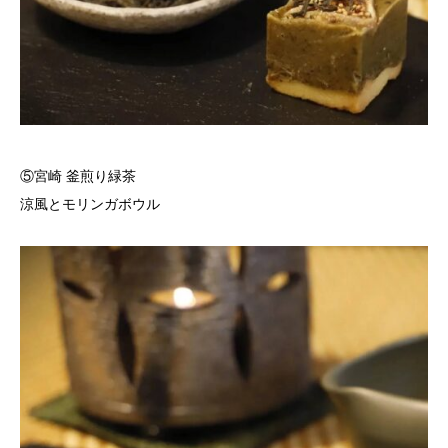
⑤宮崎 釜煎り緑茶
涼風とモリンガボウル