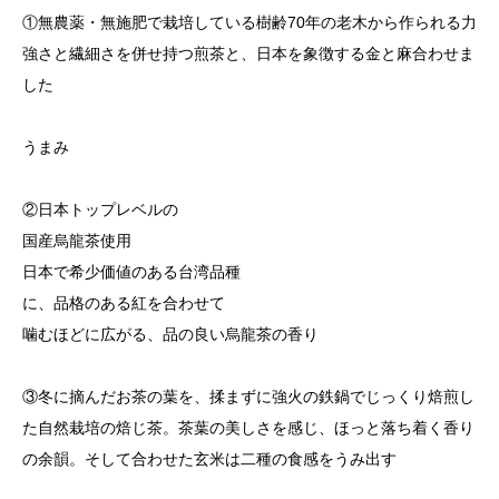
①無農薬・無施肥で栽培している樹齢70年の老木から作られる力
強さと繊細さを併せ持つ煎茶と、日本を象徴する金と麻合わせま
した
うまみ
②日本トップレベルの
国産烏龍茶使用
日本で希少価値のある台湾品種
に、品格のある紅を合わせて
噛むほどに広がる、品の良い烏龍茶の香り
③冬に摘んだお茶の葉を、揉まずに強火の鉄鍋でじっくり焙煎し
た自然栽培の焙じ茶。茶葉の美しさを感じ、ほっと落ち着く香り
の余韻。そして合わせた玄米は二種の食感をうみ出す