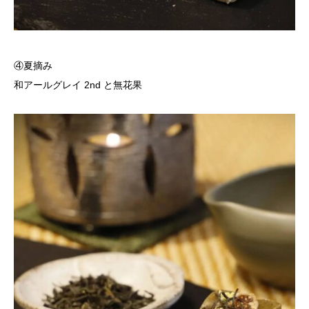
④夏摘み
和アールグレイ 2nd と無花果