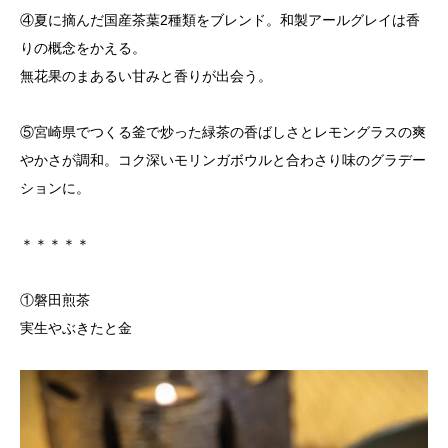
④夏に摘んだ国産茶葉2種類をブレンド。和製アールグレイは香
りの概念をかえる。
無花果のまあるい甘みと香りが出会う。
⑤宮崎県でつくる釜で炒った緑茶の香ばしさとレモングラスの爽
やかさが調和。コク深いモリンガボウルと合わさり味のグラデー
ションに。
＊＊＊＊＊
①磐田煎茶
実生やぶきたと金