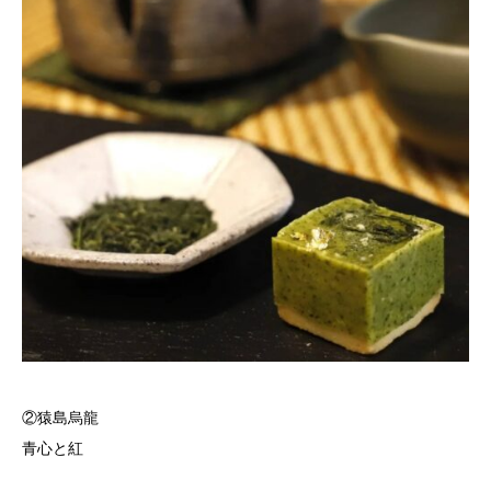
②猿島烏龍
青心と紅