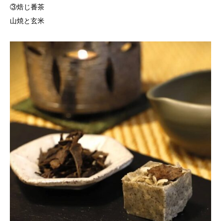
③焙じ番茶
山焼と玄米