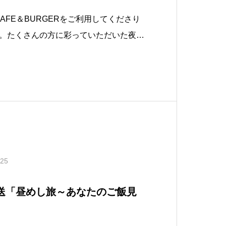
CAFE＆BURGERをご利用してくださり
。たくさんの方に彩っていただいた夜の
をもちまして、一度お休みをさせていた
。​夜しか来れないお客様も、やっと来れ
も頂けたり、沢山の出
.25
0～放送「昼めし旅～あなたのご飯見