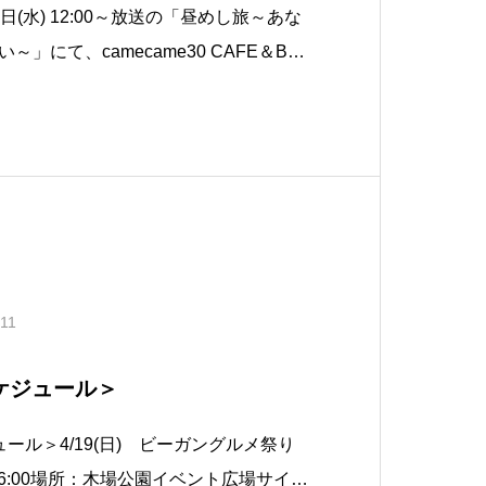
(水) 12:00～放送の「昼めし旅～あな
」にて、camecame30 CAFE＆BUR
介いただく予定です。お時間がございました
。「昼めし旅～あなたのご飯見せてくだ
ご飯」、おいし
.11
ケジュール＞
ール＞4/19(日) ビーガングルメ祭り
-16:00場所：木場公園イベント広場サイト