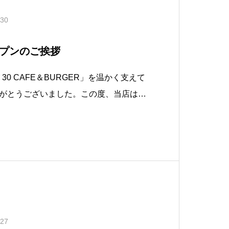
.30
プンのご挨拶
e 30 CAFE＆BURGER」​を温かく支えて
がとうございました。​この度、当店は明
ルオープンする運びとなりました。​これ
皆さまの心と身体に寄り添うこと」は、
ん。その想い
.27