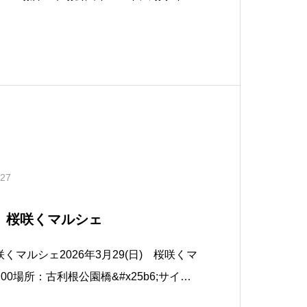
Gマルシェ時間：10:00-16:00場所：蛇窪神
.27
日) 桜咲くマルシェ
桜咲くマルシェ2026年3月29(日) 桜咲くマ
5:00場所：古利根公園橋&#x25b6;︎サイト
は2018年から埼玉県春日部市で開催して