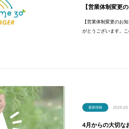
【営業体制変更の
【営業体制変更のお知
がとうございます。この
体制を変更することと
■came came 30
クアウト営業を終了い
2026.03
最新情報
4月からの大切な